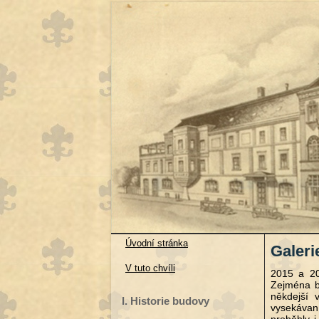
Úvodní stránka
Galeri
V tuto chvíli
2015 a 20
Zejména by
někdejší 
I. Historie budovy
vysekávaní