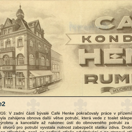
e2
16: V zadní části bývalé Café Henke pokračovaly práce v přízemí
la zahájena obnova další větve potrubí, která vede z toalet sklepe
výrobnu a kanceláře až nakonec ústí do obnoveného potrubí za 
 otvorů pro potrubí vyvstala nutnost zabezpečit statiku zdiva. Dro