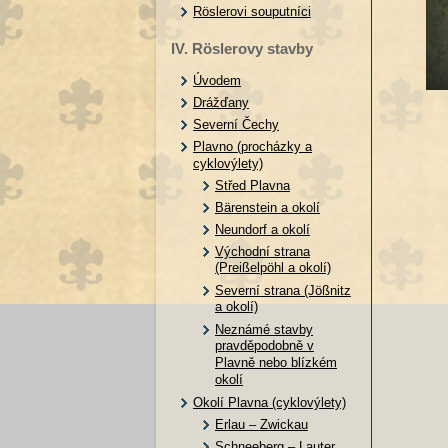
Röslerovi souputníci
IV. Röslerovy stavby
Úvodem
Drážďany
Severní Čechy
Plavno (procházky a
cyklovýlety)
Střed Plavna
Bärenstein a okolí
Neundorf a okolí
Východní strana
(Preißelpöhl a okolí)
Severní strana (Jößnitz
a okolí)
Neznámé stavby
pravděpodobně v
Plavně nebo blízkém
okolí
Okolí Plavna (cyklovýlety)
Erlau – Zwickau
Schneeberg – Lauter