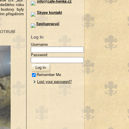
še tzv. „kůl“
info@cafe-henke.cz
edešlého roku
y budovy byly
Skype kontakt
ním přispěním
Spolupracují
 POTRUBÍ
Log In
Username
Password
Remember Me
Lost your password?