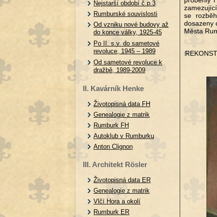
proběhly i
Nejstarší období č.p.3
zamezujíc
Rumburské souvislosti
se rozběh
dosazeny 
Od vzniku nové budovy až
Města Rum
do konce války, 1925-45
Po II. s.v. do sametové
revoluce, 1945 – 1989
REKONST
Od sametové revoluce k
dražbě, 1989-2009
II. Kavárník Henke
Životopisná data FH
Genealogie z matrik
Rumburk FH
Autoklub v Rumburku
Anton Clignon
III. Architekt Rösler
Životopisná data ER
Genealogie z matrik
Vlčí Hora a okolí
Rumburk ER