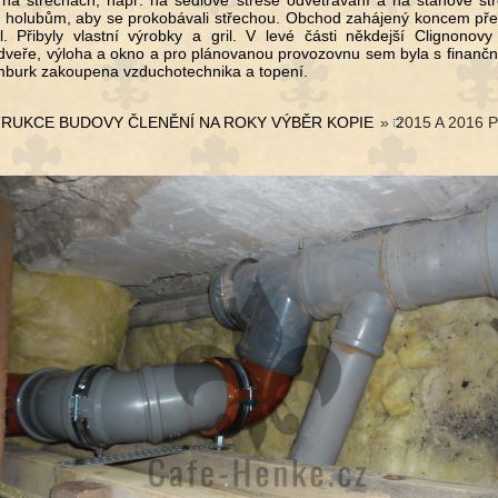
 na střechách, např. na sedlové střeše odvětrávání a na stanové stře
í holubům, aby se prokobávali střechou. Obchod zahájený koncem př
l. Přibyly vlastní výrobky a gril. V levé části někdejší Clignonov
dveře, výloha a okno a pro plánovanou provozovnu sem byla s finanč
burk zakoupena vzduchotechnika a topení.
RUKCE BUDOVY ČLENĚNÍ NA ROKY VÝBĚR KOPIE
»
2015 A 2016