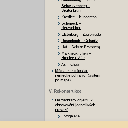
Schwarzenberg –
Breitenbrunn
Kraslice – Klingenthal
Schöneck –
Netzschkau
Elsterberg – Zeulenroda
Rosenbach – Oelsnitz
Hof – Selbitz-Bromberg
Markneukirchen –
Hranice u Aše
Aš – Cheb
Města mimo česko-
německé pohraničí (prstem
po mapě)
V. Rekonstrukce
Od záchrany objektu k
obnovování jednotlivých
provozů
Fotogalerie