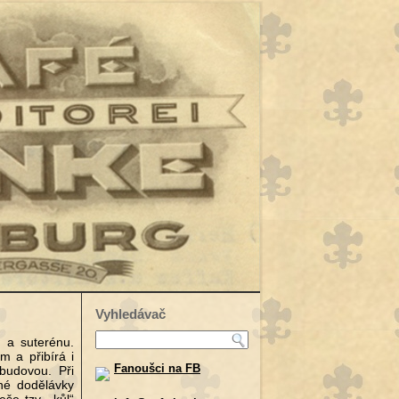
Vyhledávač
 a suterénu.
m a přibírá i
Fanoušci na FB
budovou. Při
bné dodělávky