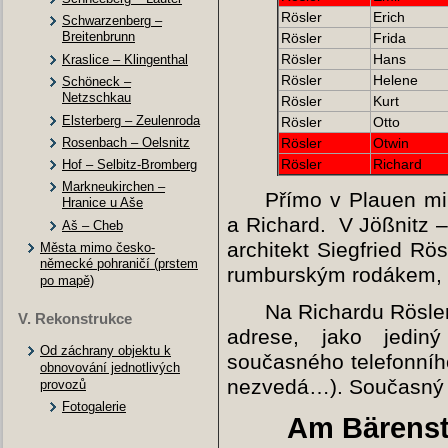
Rösler
Erich
Schwarzenberg –
Breitenbrunn
Rösler
Frida
Rösler
Hans
Kraslice – Klingenthal
Rösler
Helene
Schöneck –
Netzschkau
Rösler
Kurt
Elsterberg – Zeulenroda
Rösler
Otto
Rosenbach – Oelsnitz
Rösler
Otwin
Rösler
Richard
Hof – Selbitz-Bromberg
Markneukirchen –
Přímo v Plauen mi 
Hranice u Aše
a Richard. V
Jößnitz –
Aš – Cheb
architekt Siegfried R
Města mimo česko-
německé pohraničí (prstem
rumburským rodákem, j
po mapě)
Na Richardu Rösler
V. Rekonstrukce
adrese, jako jedin
Od záchrany objektu k
současného telefonníh
obnovování jednotlivých
nezvedá…). Současný 
provozů
Fotogalerie
Am Bärenst