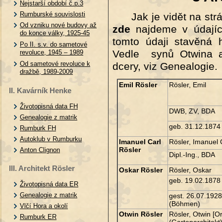
Nejstarší období č.p.3
Rumburské souvislosti
Jak je vidět na st
Od vzniku nové budovy až
zde
najdeme v údají
do konce války, 1925-45
tomto údaji stavěná 
Po II. s.v. do sametové
Vedle synů Otwina a 
revoluce, 1945 – 1989
Od sametové revoluce k
dcery, viz Genealogie.
dražbě, 1989-2009
Emil Rösler
Rösler, Emil
II. Kavárník Henke
Životopisná data FH
DWB, ZV, BDA
Genealogie z matrik
geb. 31.12.1874
Rumburk FH
Autoklub v Rumburku
Imanuel Carl
Rösler, Imanuel 
Rösler
Anton Clignon
Dipl.-Ing., BDA
III. Architekt Rösler
Oskar Rösler
Rösler, Oskar
geb. 19.02.1878
Životopisná data ER
Genealogie z matrik
gest. 26.07.192
(Böhmen)
Vlčí Hora a okolí
Otwin Rösler
Rösler, Otwin [Or
Rumburk ER