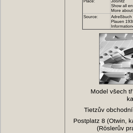
Place:
Jößnitz
Show all ent
More about 
Source:
Adreßbuch 
Plauen 1938
Information
Model všech t
k
Tietzův obchodn
Postplatz 8 (Otwin, k
(Röslerův pr