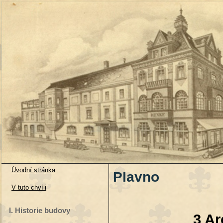
Úvodní stránka
Plavno
V tuto chvíli
I. Historie budovy
3 Ar