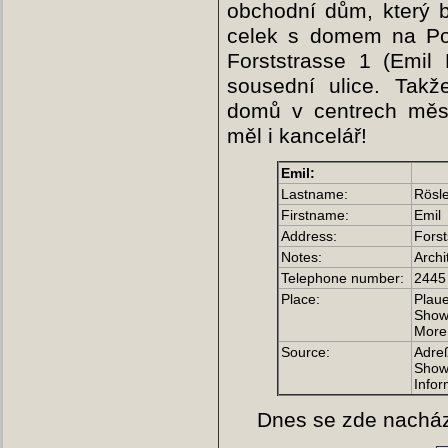
obchodní dům, který b
celek s domem na Po
Forststrasse 1 (Emil 
sousední ulice. Takž
domů v centrech měs
měl i kancelář!
Emil:
Lastname:
Rösle
Firstname:
Emil
Address:
Forst
Notes:
Archi
Telephone number:
2445
Place:
Plaue
Show 
More 
Source:
Adreß
Show 
Infor
Dnes se zde nacház