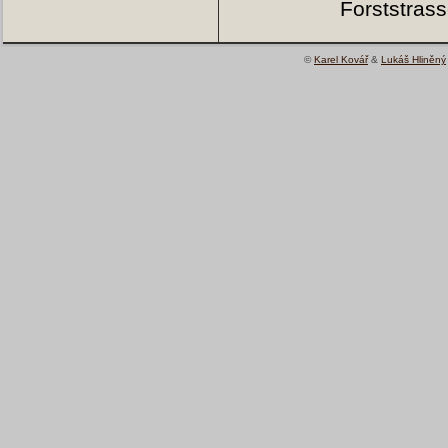
Forststrass
©
Karel Kovář
&
Lukáš Hliněný