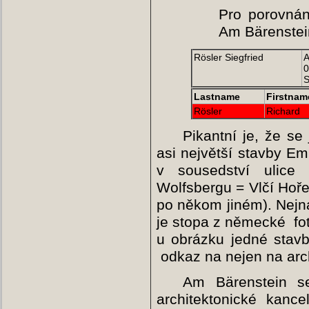
Pro porovnán
Am Bärenstei
Rösler Siegfried
A
0
S
Lastname
Firstnam
Rösler
Richard
Pikantní je, že se
asi největší stavby E
v sousedství ulice
Wolfsbergu = Vlčí Hoř
po někom jiném). Nejna
je stopa z německé fo
u obrázku jedné stavb
odkaz na nejen na arch
Am Bärenstein s
architektonické kanc