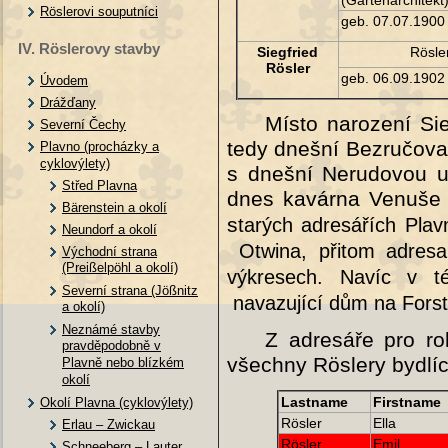
(Gartenarchitekt
Röslerovi souputníci
geb. 07.07.1900
IV. Röslerovy stavby
Siegfried
Rösler
Rösler
geb. 06.09.190
Úvodem
Drážďany
Místo narození Si
Severní Čechy
tedy dnešní Bezručova
Plavno (procházky a
cyklovýlety)
s dnešní Nerudovou ul
Střed Plavna
dnes kavárna Venuše (
Bärenstein a okolí
s
tarých adresářích Pla
Neundorf a okolí
Otwina, přitom adresa
Východní strana
(Preißelpöhl a okolí)
výkresech. Navíc v t
Severní strana (Jößnitz
navazující dům na Forsts
a okolí)
Neznámé stavby
Z adresáře pro r
pravděpodobně v
všechny Röslery bydlíc
Plavně nebo blízkém
okolí
Lastname
Firstname
Okolí Plavna (cyklovýlety)
Rösler
Ella
Erlau – Zwickau
Rösler
Emil
Schneeberg – Lauter