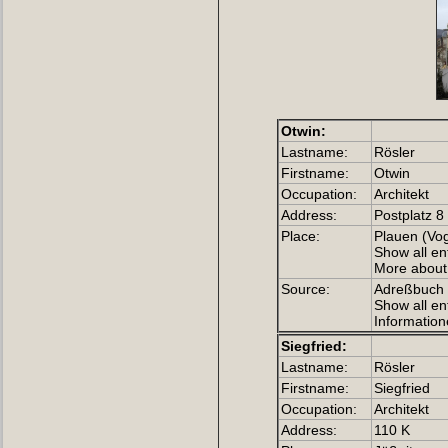
Otwin:
Lastname:
Rösler
Firstname:
Otwin
Occupation:
Architekt
Address:
Postplatz 8
Place:
Plauen (Vog
Show all ent
More about 
Source:
Adreßbuch d
Show all ent
Information
Siegfried:
Lastname:
Rösler
Firstname:
Siegfried
Occupation:
Architekt
Address:
110 K