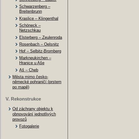
Schwarzenberg –
Breitenbrunn
Kraslice – Klingenthal
Schöneck –
Netzschkau
Elsterberg – Zeulenroda
Rosenbach – Oelsnitz
Hof – Selbitz-Bromberg
Markneukirchen –
Hranice u Aše
Aš – Cheb
Města mimo česko-
německé pohraničí (prstem
po mapě)
V. Rekonstrukce
Od záchrany objektu k
obnovování jednotlivých
provozů
Fotogalerie