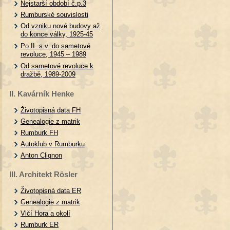
Nejstarší období č.p.3
Rumburské souvislosti
Od vzniku nové budovy až
do konce války, 1925-45
Po II. s.v. do sametové
revoluce, 1945 – 1989
Od sametové revoluce k
dražbě, 1989-2009
II. Kavárník Henke
Životopisná data FH
Genealogie z matrik
Rumburk FH
Autoklub v Rumburku
Anton Clignon
III. Architekt Rösler
Životopisná data ER
Genealogie z matrik
Vlčí Hora a okolí
Rumburk ER