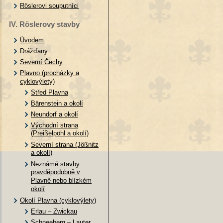
Röslerovi souputníci
IV. Röslerovy stavby
Úvodem
Drážďany
Severní Čechy
Plavno (procházky a
cyklovýlety)
Střed Plavna
Bärenstein a okolí
Neundorf a okolí
Východní strana
(Preißelpöhl a okolí)
Severní strana (Jößnitz
a okolí)
Neznámé stavby
pravděpodobně v
Plavně nebo blízkém
okolí
Okolí Plavna (cyklovýlety)
Erlau – Zwickau
Schneeberg – Lauter