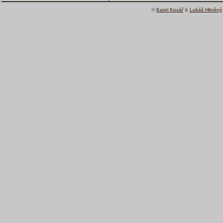
©
Karel Kovář
&
Lukáš Hliněný