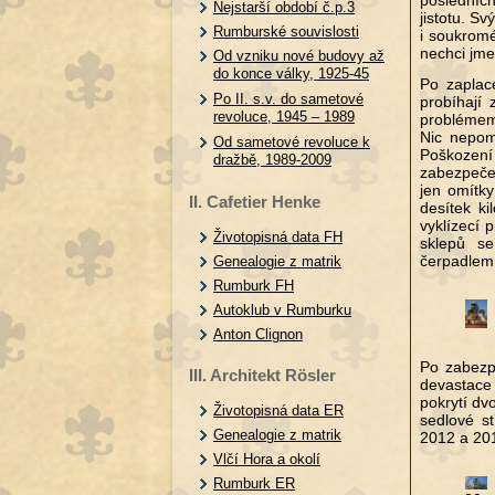
posledních
Nejstarší období č.p.3
jistotu. S
Rumburské souvislosti
i soukromé
nechci jme
Od vzniku nové budovy až
do konce války, 1925-45
Po zaplac
Po II. s.v. do sametové
probíhají 
revoluce, 1945 – 1989
problémem 
Nic nepom
Od sametové revoluce k
Poškození 
dražbě, 1989-2009
zabezpečen
jen omítky
II. Cafetier Henke
desítek k
vyklízecí 
Životopisná data FH
sklepů se
čerpadlem 
Genealogie z matrik
Rumburk FH
Autoklub v Rumburku
Anton Clignon
Po zabezpe
III. Architekt Rösler
devastace 
pokrytí dv
Životopisná data ER
sedlové s
Genealogie z matrik
2012 a 201
Vlčí Hora a okolí
Rumburk ER