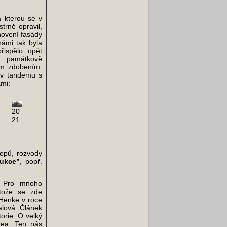
a kterou se v
trně opravil,
novení fasády
námi tak byla
ispělo opět
a památkově
ým zdobením.
a v tandemu s
ami:
20
21
opů, rozvody
ukce”
, popř.
. Pro mnoho
otože se zde
 Henke v roce
lová. Článek
torie. O velký
zea. Ten nás