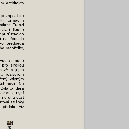
m architekta
 je zapsat do
u k informacím
níkovi Franzi
vila i dlouho
 přírůstek do
 na ředitele
ko předseda
eho manželky,
vovou a mnoho
e pro širokou
dově a jejím
 a režisérem
ený vtipným
ch novin. No
 Byla to Klára
tovarů a nyní
 i druhá část
etové stránky
přidala, viz
20