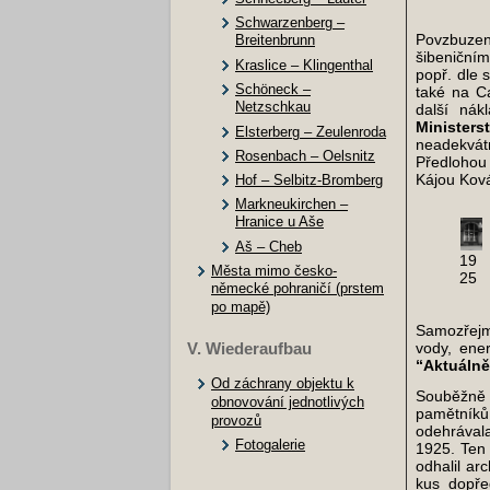
Schwarzenberg –
Povzbuzen
Breitenbrunn
šibeničním
Kraslice – Klingenthal
popř. dle 
Schöneck –
také na C
Netzschkau
další ná
Ministers
Elsterberg – Zeulenroda
neadekvát
Rosenbach – Oelsnitz
Předlohou
Kájou Ková
Hof – Selbitz-Bromberg
Markneukirchen –
Hranice u Aše
Aš – Cheb
19
Města mimo česko-
25
německé pohraničí (prstem
po mapě)
Samozřejm
vody, ene
V. Wiederaufbau
“Aktuálně
Od záchrany objektu k
Souběžně
obnovování jednotlivých
pamětníků
provozů
odehrávala
Fotogalerie
1925. Ten
odhalil ar
kus dopře