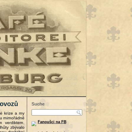
rovozů
Suche
é krize a my
bou mimořádně
Fanoušci na FB
m verdiktem.
lhůty zbývalo