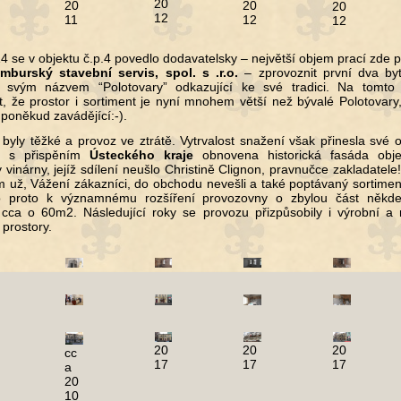
20
20
20
20
12
11
12
12
4 se v objektu č.p.4 povedlo dodavatelsky – největší objem prací zde p
burský stavební servis, spol. s .r.o.
– zprovoznit první dva by
 svým názvem “Polotovary” odkazující ke své tradici. Na tomto
, že prostor i sortiment je nyní mnohem větší než bývalé Polotovary
 poněkud zavádějící:-).
 byly těžké a provoz ve ztrátě. Vytrvalost snažení však přinesla své 
a s přispěním
Ústeckého kraje
obnovena historická fasáda obje
 vinárny, jejíž sdílení neušlo Christině Clignon, pravnučce zakladatel
m už, Vážení zákazníci, do obchodu nevešli a také poptávaný sortime
o proto k významnému rozšíření provozovny o zbylou část někde
ě cca o 60m2. Následující roky se provozu přizpůsobily i výrobní a
 prostory.
20
20
20
cc
17
17
17
a
20
10