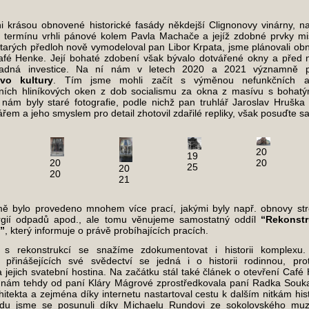
i krásou obnovené historické fasády někdejší Clignonovy vinárny, n
 termínu vrhli pánové kolem Pavla Machače a jejíž zdobné prvky mis
starých předloh nově vymodeloval pan Libor Krpata, jsme plánovali ob
afé Henke. Její bohaté zdobení však bývalo dotvářené okny a před 
kladná investice. Na ní nám v letech 2020 a 2021 významně př
tvo kultury
. Tím jsme mohli začít s výměnou nefunkčních 
ních hliníkových oken z dob socialismu za okna z masívu s bohat
 nám byly staré fotografie, podle nichž pan truhlář Jaroslav Hrušk
řem a jeho smyslem pro detail zhotovil zdařilé repliky, však posuďte s
20
19
20
20
25
20
20
21
ě bylo provedeno mnohem více prací, jakými byly např. obnovy str
rgií odpadů apod., ale tomu věnujeme samostatný oddíl
“Rekonstr
”
, který informuje o právě probíhajících pracích.
 s rekonstrukcí se snažíme zdokumentovat i historii komplexu
 přinášejících své svědectví se jedná i o historii rodinnou, pr
 jejich svatební hostina. Na začátku stál také článek o otevření Café
 nám tehdy od paní Kláry Mágrové zprostředkovala paní Radka Souka
chitekta a zejména díky internetu nastartoval cestu k dalším nitkám his
du jsme se posunuli díky Michaelu Rundovi ze sokolovského mu