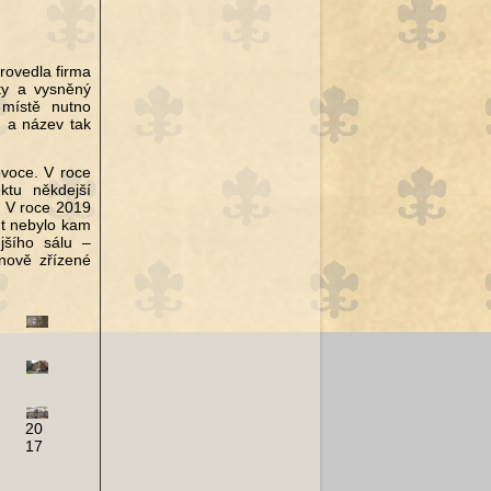
rovedla firma
ty a vysněný
 místě nutno
, a název tak
ovoce. V roce
ktu někdejší
e! V roce 2019
nt nebylo kam
jšího sálu –
 nově zřízené
20
17