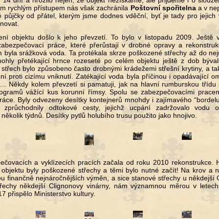
 14 dní a hrozilo nejen, že objekt nezískáme, ale přijdeme i o slouž
vým rychlým přístupem nás však zachránila
Poštovní spořitelna
a v ne
 půjčky od přátel, kterým jsme dodnes vděční, byť je tady pro jejich 
novat.
ení objektu došlo k jeho převzetí. To bylo v listopadu 2009. Ještě
zabezpečovací práce, které přerůstají v drobné opravy a rekonstruk
byla srážková voda. Ta protékala skrze poškozené střechy až do nejn
ohly přetékající hrnce rozeseté po celém objektu ještě z dob býval
střech bylo způsobeno často drobnými krádežemi střešní krytiny, a tak
í proti cizímu vniknutí. Zatékající voda byla příčinou i opadávající o
… Někdy kolem převzetí si pamatuji, jak na hlavní rumburskou třídu 
ilogramů vážící kus korunní římsy. Spolu se zabezpečovacími pracem
práce. Byly odvezeny desítky kontejnerů mnohdy i zajímavého “bordelu
 zprůchodnily odtokové cesty, jejichž ucpání zadržovalo vodu 
několik týdnů. Desítky pytlů holubího trusu použito jako hnojivo.
čovacích a vyklízecích pracích začala od roku 2010 rekonstrukce. H
objektu byly poškozené střechy a těmi bylo nutné začít! Na krov a 
ou finančně nejnáročnějších výměn, a sice stanové střechy u někdejší
třechy někdejší Clignonovy vinárny, nám významnou měrou v letech
7 přispělo Ministerstvo kultury.