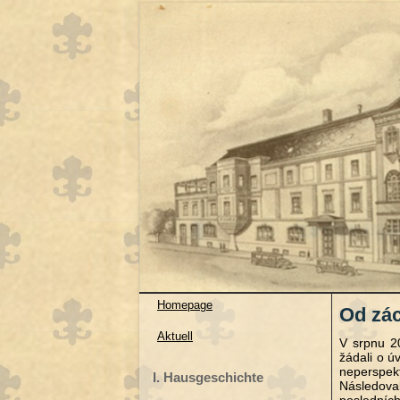
Homepage
Od zác
Aktuell
V srpnu 2
žádali o ú
neperspek
I. Hausgeschichte
Následova