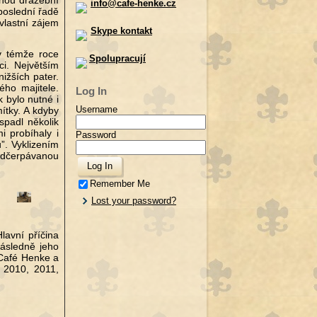
enou dražební
info@cafe-henke.cz
poslední řadě
vlastní zájem
Skype kontakt
 v témže roce
Spolupracují
ci. Největším
ižších pater.
ého majitele.
Log In
 bylo nutné i
Username
mítky. A kdyby
spadl několik
i probíhaly i
Password
”. Vyklizením
odčerpávanou
Remember Me
Lost your password?
lavní příčina
následně jeho
 Café Henke a
 2010, 2011,