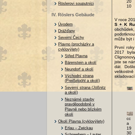
20
Röslerovi souputníci
10
IV. Röslers Gebäude
V roce 201
Úvodem
S + K Rum
obchůdek,
Drážďany
podotknout
Severní Čechy
může být i
Plavno (procházky a
První roky
cyklovýlety)
2017 byl
Střed Plavna
Clignonovy
jste se ná
Bärenstein a okolí
dát. Došl
Neundorf a okolí
velikostn
Východní strana
skladovací
(Preißelpöhl a okolí)
Severní strana (Jößnitz
a okolí)
Neznámé stavby
pravděpodobně v
Plavně nebo blízkém
okolí
cc
Okolí Plavna (cyklovýlety)
a
Erlau – Zwickau
19
30
Schneeberg – Lauter