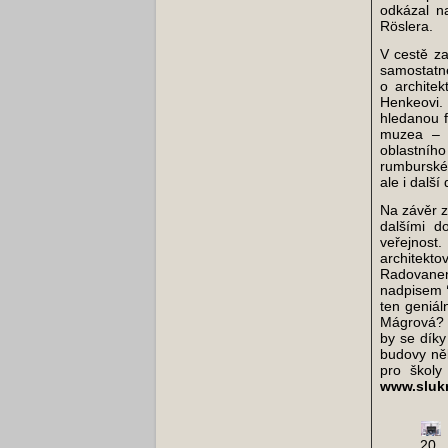
odkázal n
Röslera.
V cestě z
samostatn
o architek
Henkeovi. 
hledanou f
muzea – d
oblastní
rumburskéh
ale i dalš
Na závěr z
dalšími d
veřejnost
architekt
Radovane
nadpisem
ten geniál
Mágrová? P
by se dík
budovy něk
pro školy
www.sluk
20