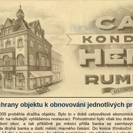
hrany objektu k obnovování jednotlivých p
009 proběhla dražba objektu. Bylo to v době celosvětové ekonomick
věr na někdejší vyhlášenou restauraci. Pohostinství bylo však tou do
tivní obor, a tak přibližně po měsíci přišla banka se zamítavý
la druhá banka a další měsíc marného čekání. Do konce tříměsíční 