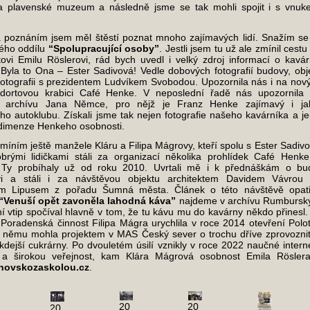
a plavenské muzeum a následně jsme se tak mohli spojit i s vnuke
a poznáním jsem měl štěstí poznat mnoho zajímavých lidí. Snažím se
ého oddílu
“Spolupracující osoby”
. Jestli jsem tu už ale zmínil cest
tovi Emilu Röslerovi, rád bych uvedl i velký zdroj informací o kavár
Byla to Ona – Ester Sadivová! Vedle dobových fotografií budovy, obje
otografii s prezidentem Ludvíkem Svobodou. Upozornila nás i na nový
ortovou krabici Café Henke. V neposlední řadě nás upozornila i
ho archívu Jana Němce, pro nějž je Franz Henke zajímavý i ja
o autoklubu. Získali jsme tak nejen fotografie našeho kavárníka a j
í dimenze Henkeho osobnosti.
míním ještě manžele Kláru a Filipa Mágrovy, kteří spolu s Ester Sadi
obrými lidičkami stáli za organizací několika prohlídek Café Henk
. Ty probíhaly už od roku 2010. Uvrtali mě i k přednáškám o bu
ovi a stáli i za návštěvou objektu architektem Davidem Vávrou
m Lipusem z pořadu Šumná města. Článek o této návštěvě opatř
“Venuší opět zavoněla lahodná káva”
najdeme v archívu Rumburský
ní vtip spočíval hlavně v tom, že tu kávu mu do kavárny někdo přinesl.
oradenská činnost Filipa Mágra urychlila v roce 2014 otevření Polo
y němu mohla projektem v MAS Český sever o trochu dříve zprovoznit
dejší cukrárny. Po dvouletém úsilí vznikly v roce 2022 naučné intern
 a širokou veřejnost, kam Klára Mágrová osobnost Emila Röslera 
novskozaskolou.cz
.
20
20
20